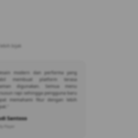
ebih bijak
esain modern dan performa yang
abil membuat platform terasa
yaman digunakan. Semua menu
rsusun rapi sehingga pengguna baru
pat memahami fitur dengan lebih
pat."
di Santoso
ly Player