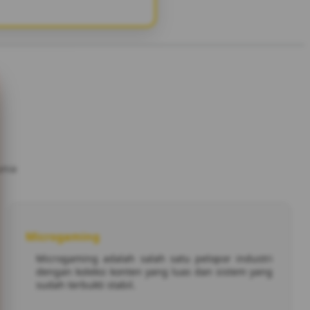
unia
Microgaming
Microgaming adalah salah satu pelopor industri
dengan koleksi konten yang luas dan sistem yang
sudah terbukti stabil.