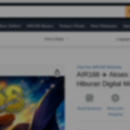
Best Sellers
AIR168 Basics
Today's Deals
New Releases
Jap
er Service
Kids & Baby
Luggag
Visit the AIR168 Website
AIR168 ✈️ Akses
Hiburan Digital 
Small Business
Worry free
shopping