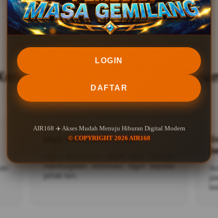
LOGIN
 Kemenangan Game Online Terun
DAFTAR
Strategi Bermain Game Online yang Lebih Stabil
AIR168 ✈️ Akses Mudah Menuju Hiburan Digital Modern
Jaga keamanan akun
G
© COPYRIGHT 2026 AIR168
b
Jaga keamanan akun dan jangan
membagikan informasi login kepada
uan
Gu
pihak lain.
ja
be