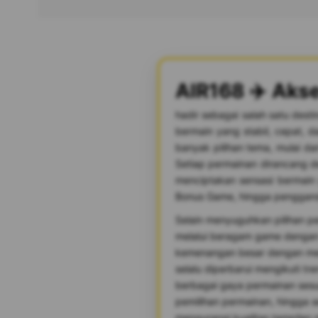
AIR168 ✈️ Aks
hadir sebagai salah satu dest
bermain yang stabil, cepat, 
banyak pilihan tema, mulai da
Setiap permainan dirancang de
menciptakan sensasi bermain y
Bonus Game, hingga pengganda
Selain menyuguhkan pilihan p
melalui beragam game dengan
kemenangan besar dengan mema
selalu diperbarui mengikuti 
berbagai gaya permainan sesu
pemilihan permainan, hingga 
mengurangi kualitas tampilan