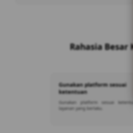
Rahasia Besar
Gunakan platform sesuai
ketentuan
Gunakan platform sesuai ketent
layanan yang berlaku.