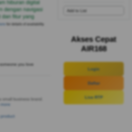
m hiburan digital
rn dengan navigasi
Add to List
dan fitur yang
here
for details of availability.
Akses Cepat
AIR168
or someone you love
Login
Daftar
Live RTP
a small business brand.
 more
 more
 product