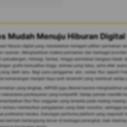
es Mudah Menuju Hiburan Digita
inasi hiburan digital yang menawarkan beragam pilihan permainan 
dan nyaman. Menghadirkan koleksi permainan dari berbagai provid
ri petualangan, mitologi, fantasi, hingga permainan bergaya klasik 
ngan grafis berkualitas tinggi, animasi yang halus, serta efek sua
ang lebih seru. Bagi para penggemar slot, variasi fitur seperti Fre
 kemenangan menjadi daya tarik tersendiri yang membuat setiap p
ermainan yang lengkap, AIR168 juga dikenal karena menghadirkan 
 mekanisme pembayaran yang kompetitif. Setiap pemain memiliki 
nfaatkan fitur-fitur unggulan yang tersedia pada masing-masing p
tren terbaru memberikan pengalaman yang tidak monoton, sehingga
ai preferensi mereka. Dukungan performa platform yang responsif 
sesi bermain berlangsung lancar di berbagai perangkat, baik deskt
 maupun kecepatan akses.