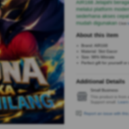
AIR168 Jelajahi beraga
melalui platform mode
sederhana akses cepat 
mudah digunakan
Click
About this item
Brand: AIR168
Material: Slot Gacor
Size: 98% Winrate
Perfect gift for yourself 
Additional Details
Small Business
This product is from 
Support small.
Learn
Learn
Report an issue with this